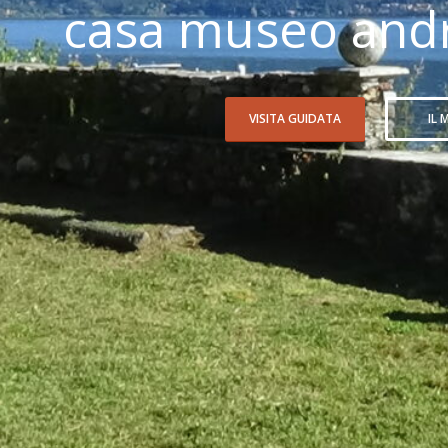
casa museo andr
VISITA GUIDATA
IL 